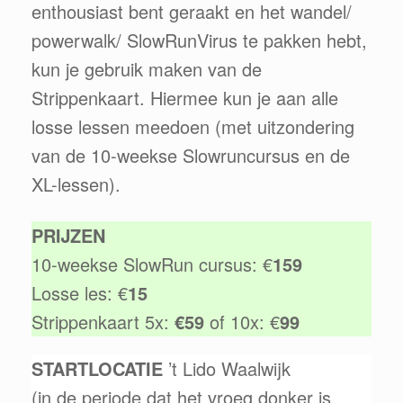
enthousiast bent geraakt en het wandel/
powerwalk/ SlowRunVirus te pakken hebt,
kun je gebruik maken van de
Strippenkaart. Hiermee kun je aan alle
losse lessen meedoen (met uitzondering
van de 10-weekse Slowruncursus en de
XL-lessen).
PRIJZEN
10-weekse SlowRun cursus: €
159
Losse les: €
15
Strippenkaart 5x:
€59
of 10x: €
99
STARTLOCATIE
’t Lido Waalwijk
(in de periode dat het vroeg donker is,