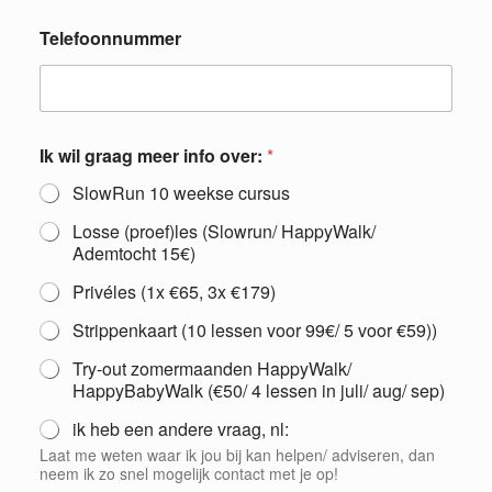
n
f
Telefoonnummer
o
i
n
f
o
Ik wil graag meer info over:
*
SlowRun 10 weekse cursus
Losse (proef)les (Slowrun/ HappyWalk/
Ademtocht 15€)
Privéles (1x €65, 3x €179)
Strippenkaart (10 lessen voor 99€/ 5 voor €59))
Try-out zomermaanden HappyWalk/
HappyBabyWalk (€50/ 4 lessen in juli/ aug/ sep)
ik heb een andere vraag, nl:
Laat me weten waar ik jou bij kan helpen/ adviseren, dan
neem ik zo snel mogelijk contact met je op!