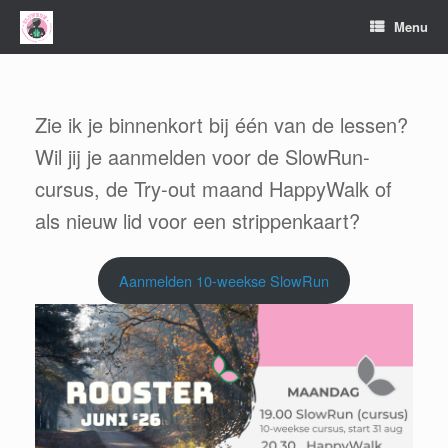
Ga
Menu
naar
de
inhoud
Zie ik je binnenkort bij één van de lessen?
Wil jij je aanmelden voor de SlowRun-
cursus, de Try-out maand HappyWalk of
als nieuw lid voor een strippenkaart?
Aanmelden 10-weekse SlowRun